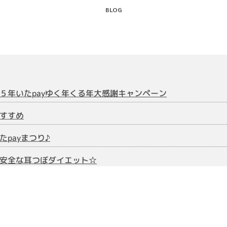
BLOG
５年いたpayゆく年くる年大感謝キャンペーン
すすめ
たpayまつり♪
安全な耳つぼダイエット☆
復にはカッピングがお勧め
お悩みの方へ～逆子のお灸がおすすめです
アム付板橋区内共通商品券